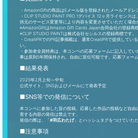
・AmazonGiftの商品はEメール版を登録されたメールアド
・CLIP STUDIO PAINT PRO 1デバイス 12ヶ月ライ
供元のサービス変更等により内容を変更させていただく場合
※AmazonGiftはAmazon Gift Cards Japan合同会社の登
※CLIP STUDIO PAINTは株式会社セシルスの登録商標です。
・CreatiPRでのPR記事掲載は、通常CreatiPRで提
い。
・参加者全員特典は、本コンペの応募フォームに記入していただ
事は原則5年間保持され、自由に宣伝可能です。応募フォー
■結果発表
2025年2月上旬～中旬
公式サイト、SNSおよびメールにて発表予定
■SNS等での発信について
本コンペに参加した旨の投稿、応募した作品の投稿など自由
害する内容の発信は禁止です。
発信の際は、「
#羽広わたげ
」とハッシュタグをつけていた
■注意事項