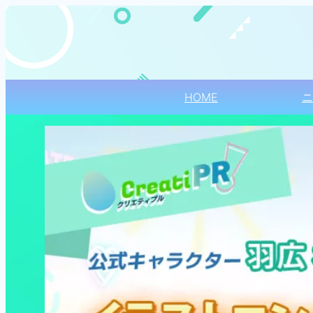
内
容
を
ス
キ
ッ
プ
HOME
ニ