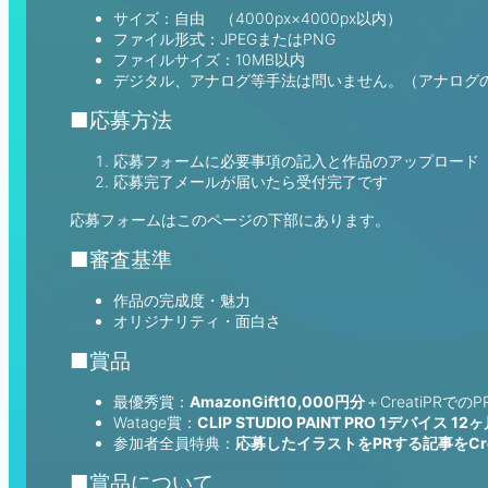
サイズ：自由 （4000px×4000px以内）
ファイル形式：JPEGまたはPNG
ファイルサイズ：10MB以内
デジタル、アナログ等手法は問いません。（アナログ
■応募方法
応募フォームに必要事項の記入と作品のアップロード
応募完了メールが届いたら受付完了です
応募フォームはこのページの下部にあります。
■審査基準
作品の完成度・魅力
オリジナリティ・面白さ
■賞品
最優秀賞：
AmazonGift10,000円分
＋CreatiPRで
Watage賞：
CLIP STUDIO PAINT PRO 1デバイス 
参加者全員特典：
応募したイラストをPRする記事をCre
■賞品について