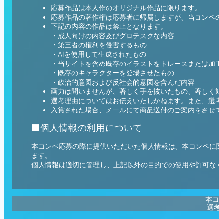
応募作品は本人作のオリジナル作品に限ります。
応募作品の著作権は応募者に帰属しますが、当コンペ
下記の内容の作品は禁止となります。
・成人向けの内容及びグロテスクな内容
・第三者の権利を侵害するもの
・AIを使用して生成されたもの
・当サイトを含め既存のイラストをトレースまたは加
・既存のキャラクターを登場させたもの
・政治的意図および反社会的意図を含んだ内容
画力は問いませんが、著しく手を抜いたもの、著しく
選考理由についてはお伝えいたしかねます。また、選
入賞された場合、メールにて商品送付のご案内をさせ
■個人情報の利用について
本コンペ応募の際に提供いただいた個人情報は、本コンペに関
ます。
個人情報は適切に管理し、上記以外の目的での使用や許可な
本コ
選