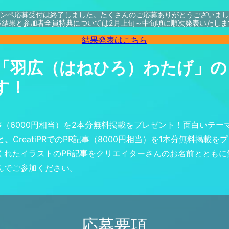
ンペ応募受付は終了しました。たくさんのご応募ありがとうございまし
考結果と参加者全員特典については2月上旬～中旬頃に順次発表いたしま
結果発表はこちら
ター「羽広（はねひろ）わたげ」の
す！
PR記事（6000円相当）を2本分無料掲載をプレゼント！面白いテー
スと、
CreatiPRでのPR記事（8000円相当）を1本分無料掲載を
くれたイラストのPR記事をクリエイターさんのお名前とともに
んでご参加ください。
応募要項