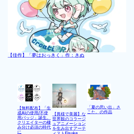
【佳作】「夢はおっきく」作：きぬ
「夏の思い出」さ
【無料配布】「生
こた。の作品
成AIの使用/不使
【異様で美麗】な
用バッジ」誕生。
世界観のコラージ
クリエイターの棲
ュアニメーション
み分け必須の時代
を生み出すアーテ
に
ィストEisuke