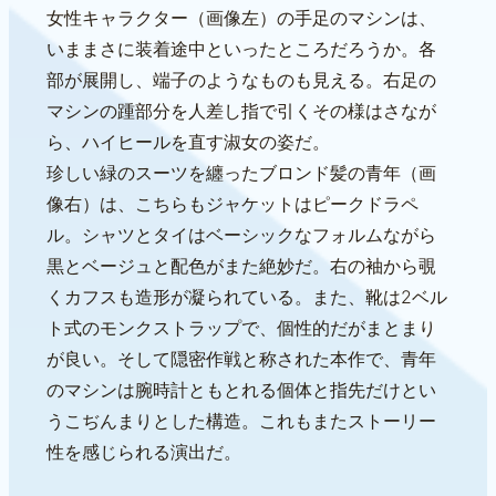
女性キャラクター（画像左）の手足のマシンは、
いままさに装着途中といったところだろうか。各
部が展開し、端子のようなものも見える。右足の
マシンの踵部分を人差し指で引くその様はさなが
ら、ハイヒールを直す淑女の姿だ。
珍しい緑のスーツを纏ったブロンド髪の青年（画
像右）は、こちらもジャケットはピークドラペ
ル。シャツとタイはベーシックなフォルムながら
黒とベージュと配色がまた絶妙だ。右の袖から覗
くカフスも造形が凝られている。また、靴は2ベル
ト式のモンクストラップで、個性的だがまとまり
が良い。そして隠密作戦と称された本作で、青年
のマシンは腕時計ともとれる個体と指先だけとい
うこぢんまりとした構造。これもまたストーリー
性を感じられる演出だ。