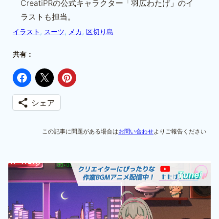
CreatiPRの公式キャラクター「羽広わたげ」のイ
ラストも担当。
イラスト
, 
スーツ
, 
メカ
, 
区切り島
共有：
シェア
この記事に問題がある場合は
お問い合わせ
よりご報告ください