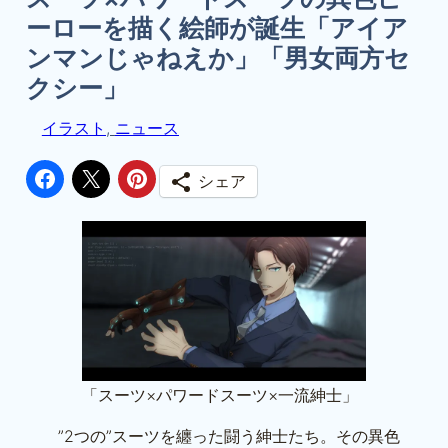
ーローを描く絵師が誕生「アイア
ンマンじゃねえか」「男女両方セ
クシー」
イラスト
, 
ニュース
シェア
「スーツ×パワードスーツ×一流紳士」
”2つの”スーツを纏った闘う紳士たち。その異色