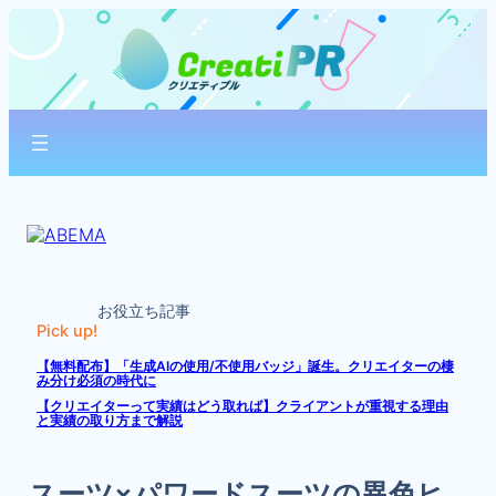
内
容
を
ス
キ
ッ
プ
お役立ち記事
Pick up!
【無料配布】「生成AIの使用/不使用バッジ」誕生。クリエイターの棲
み分け必須の時代に
【クリエイターって実績はどう取れば】クライアントが重視する理由
と実績の取り方まで解説
スーツ×パワードスーツの異色ヒ