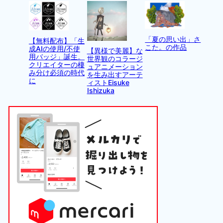
「夏の思い出」さ
【無料配布】「生
こた。の作品
成AIの使用/不使
【異様で美麗】な
用バッジ」誕生。
世界観のコラージ
クリエイターの棲
ュアニメーション
み分け必須の時代
を生み出すアーテ
に
ィストEisuke
Ishizuka