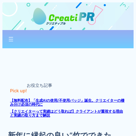
内
容
を
ス
キ
ッ
プ
お役立ち記事
Pick up!
【無料配布】「生成AIの使用/不使用バッジ」誕生。クリエイターの棲
み分け必須の時代に
【クリエイターって実績はどう取れば】クライアントが重視する理由
と実績の取り方まで解説
新年に縁起の良い”竹でできた