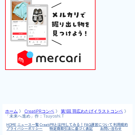
ホーム
》
CreatiPRコンペ
》
第1回 羽広わたげイラストコンペ
》
「未来へ進め」作：Tsuyoshi.T
HOME
ニュース一覧
CreatiPRとは
PRしてみる！
FAQ
運営について
利用規約
プライバシーポリシー
特定商取引法に基づく表記
お問い合わせ