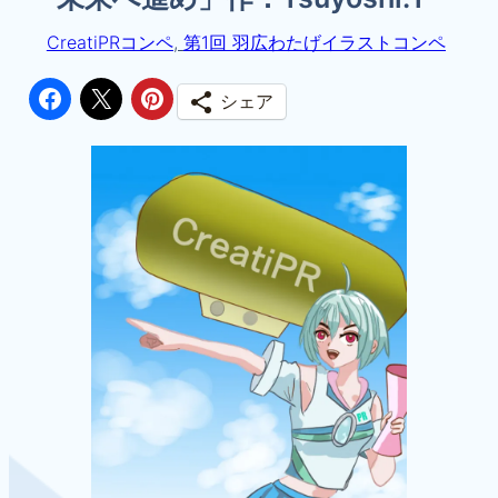
CreatiPRコンペ
, 
第1回 羽広わたげイラストコンペ
シェア