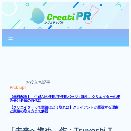
内
容
を
ス
キ
ッ
プ
お役立ち記事
Pick up!
【無料配布】「生成AIの使用/不使用バッジ」誕生。クリエイターの棲
み分け必須の時代に
【クリエイターって実績はどう取れば】クライアントが重視する理由
と実績の取り方まで解説
「未来へ進め」作：Tsuyoshi.T