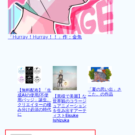
「Hurray！Hurray！！」作：金魚
「夏の思い出」さ
【無料配布】「生
こた。の作品
成AIの使用/不使
【異様で美麗】な
用バッジ」誕生。
世界観のコラージ
クリエイターの棲
ュアニメーション
み分け必須の時代
を生み出すアーテ
に
ィストEisuke
Ishizuka