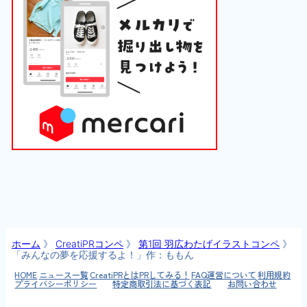
ホーム
》
CreatiPRコンペ
》
第1回 羽広わたげイラストコンペ
》
「みんなの夢を応援するよ！」作：ももん
HOME
ニュース一覧
CreatiPRとは
PRしてみる！
FAQ
運営について
利用規約
プライバシーポリシー
特定商取引法に基づく表記
お問い合わせ