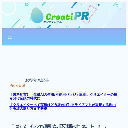
内
容
を
ス
キ
ッ
プ
お役立ち記事
Pick up!
【無料配布】「生成AIの使用/不使用バッジ」誕生。クリエイターの棲
み分け必須の時代に
【クリエイターって実績はどう取れば】クライアントが重視する理由
と実績の取り方まで解説
「みんなの夢を応援するよ！」