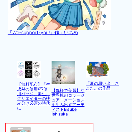
「We-support-you!」作：いちめ
「夏の思い出」さ
【無料配布】「生
こた。の作品
成AIの使用/不使
【異様で美麗】な
用バッジ」誕生。
世界観のコラージ
クリエイターの棲
ュアニメーション
み分け必須の時代
を生み出すアーテ
に
ィストEisuke
Ishizuka