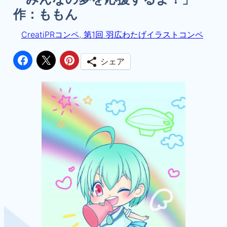
作：ももん
CreatiPRコンペ
, 
第1回 羽広わたげイラストコンペ
シェア