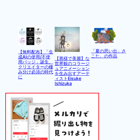
「夏の思い出」さ
【無料配布】「生
こた。の作品
成AIの使用/不使
【異様で美麗】な
用バッジ」誕生。
世界観のコラージ
クリエイターの棲
ュアニメーション
み分け必須の時代
を生み出すアーテ
に
ィストEisuke
Ishizuka