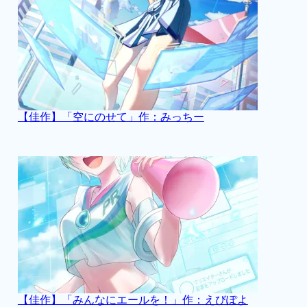
【佳作】「空にのせて」作：みっちー
【佳作】「みんなにエールを！」作：えびぽよ