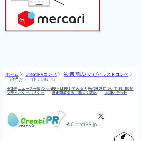
ホーム
》
CreatiPRコンペ
》
第1回 羽広わたげイラストコンペ
》
「絵描お！」作：DIN_ru_
HOME
ニュース一覧
CreatiPRとは
PRしてみる！
FAQ
運営について
利用規約
プライバシーポリシー
特定商取引法に基づく表記
お問い合わせ
X
©CreatiPR.jp