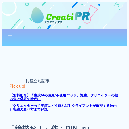
内
容
を
ス
キ
ッ
プ
お役立ち記事
Pick up!
【無料配布】「生成AIの使用/不使用バッジ」誕生。クリエイターの棲
み分け必須の時代に
【クリエイターって実績はどう取れば】クライアントが重視する理由
と実績の取り方まで解説
「絵描お！」作：DIN_ru_