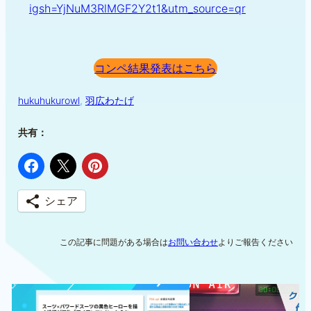
igsh=YjNuM3RlMGF2Y2t1&utm_source=qr
コンペ結果発表はこちら
hukuhukurowl
, 
羽広わたげ
共有：
シェア
この記事に問題がある場合は
お問い合わせ
よりご報告ください