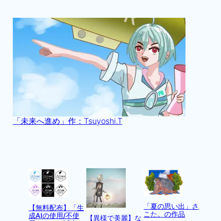
「未来へ進め」作：Tsuyoshi.T
「夏の思い出」さ
【無料配布】「生
こた。の作品
成AIの使用/不使
【異様で美麗】な