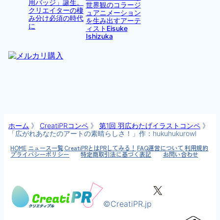
用バッジ」誕生。
世界観のコラージ
クリエイターの棲
ュアニメーション
み分け必須の時代
を生み出すアーテ
に
ィストEisuke
Ishizuka
ホーム
》
CreatiPRコンペ
》
第1回 羽広わたげイラストコンペ
》
「広がれあなたのアートの素晴らしさ！」作：hukuhukurowl
HOME
ニュース一覧
CreatiPRとは
PRしてみる！
FAQ
運営について
利用規約
プライバシーポリシー
特定商取引法に基づく表記
お問い合わせ
X
©CreatiPR.jp