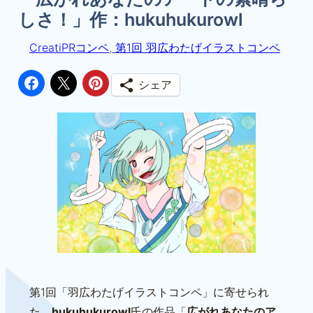
しさ！」作：hukuhukurowl
CreatiPRコンペ
, 
第1回 羽広わたげイラストコンペ
シェア
第1回「羽広わたげイラストコンペ」に寄せられ
た、
hukuhukurowl
氏の作品「
広がれあなたのア