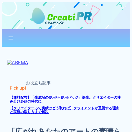
内
容
を
ス
キ
ッ
プ
お役立ち記事
Pick up!
【無料配布】「生成AIの使用/不使用バッジ」誕生。クリエイターの棲
み分け必須の時代に
【クリエイターって実績はどう取れば】クライアントが重視する理由
と実績の取り方まで解説
「広がれあなたのアートの素晴ら